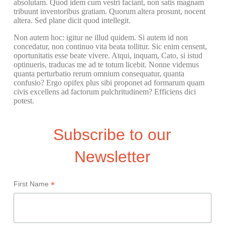
absolutam. Quod idem cum vestri faciant, non satis magnam
tribuunt inventoribus gratiam. Quorum altera prosunt, nocent
altera. Sed plane dicit quod intellegit.
Non autem hoc: igitur ne illud quidem. Si autem id non
concedatur, non continuo vita beata tollitur. Sic enim censent,
oportunitatis esse beate vivere. Atqui, inquam, Cato, si istud
optinueris, traducas me ad te totum licebit. Nonne videmus
quanta perturbatio rerum omnium consequatur, quanta
confusio? Ergo opifex plus sibi proponet ad formarum quam
civis excellens ad factorum pulchritudinem? Efficiens dici
potest.
Subscribe to our
Newsletter
*
First Name