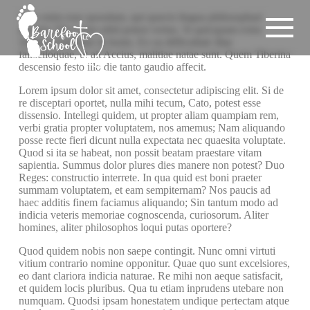
Scio enim esse quosdam, qui quavis lingua philosophari
possint; Dici enim nihil potest verius. Si quicquam extra
virtutem habeatur in bonis. Ex ea difficultate illae
fallaciloquae, ut ait Accius, malitiae natae sunt. Quem Tiberina
descensio festo illo die tanto gaudio affecit.
Lorem ipsum dolor sit amet, consectetur adipiscing elit. Si de
re disceptari oportet, nulla mihi tecum, Cato, potest esse
dissensio. Intellegi quidem, ut propter aliam quampiam rem,
verbi gratia propter voluptatem, nos amemus; Nam aliquando
posse recte fieri dicunt nulla expectata nec quaesita voluptate.
Quod si ita se habeat, non possit beatam praestare vitam
sapientia. Summus dolor plures dies manere non potest? Duo
Reges: constructio interrete. In qua quid est boni praeter
summam voluptatem, et eam sempiternam? Nos paucis ad
haec additis finem faciamus aliquando; Sin tantum modo ad
indicia veteris memoriae cognoscenda, curiosorum. Aliter
homines, aliter philosophos loqui putas oportere?
Quod quidem nobis non saepe contingit. Nunc omni virtuti
vitium contrario nomine opponitur. Quae quo sunt excelsiores,
eo dant clariora indicia naturae. Re mihi non aeque satisfacit,
et quidem locis pluribus. Qua tu etiam inprudens utebare non
numquam. Quodsi ipsam honestatem undique pertectam atque